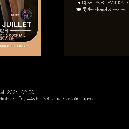
🎶 DJ SET AVEC WILL KA
🍽 🍸Plat chaud & cocktai
juil. 2026, 02:00
Gustave Eiffel, 44980 Sainte-Luce-sur-Loire, France