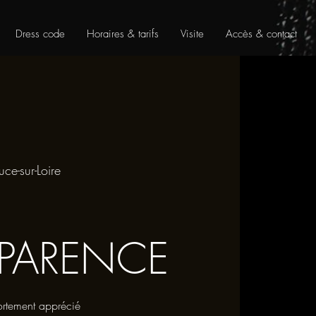
Dress code
Horaires & tarifs
Visite
Accès & contact
uce-sur-Loire
PARENCE
ortement apprécié