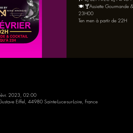
🍽 🍸Assiette Gourmande &
23H00
Ten men à partir de 22H
févr. 2023, 02:00
Gustave Eiffel, 44980 Sainte-Luce-sur-Loire, France