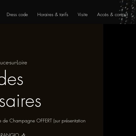
Dress code
Horaires & tarifs
Visite
Accès & contact
Luce-sur-Loire
 des
saires
ille de Champagne OFFERT (sur présentation
 ARANGIO 🎶