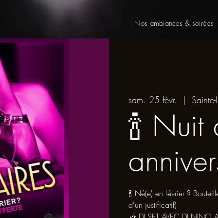
Nos ambiances & soirées
sam. 25 févr.
  |  
Sainte-
🍾 Nuit
anniver
🍾 Né(e) en février ? Boute
d'un justificatif)
🎶 DJ SET AVEC DJ NINO