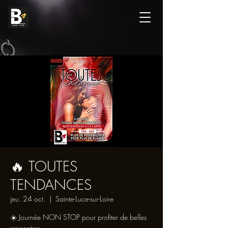
🔥 TOUTES
TENDANCES
jeu. 24 oct.
  |  
Sainte-Luce-sur-Loire
☀️ Journée NON STOP pour profiter de belles
rencontres