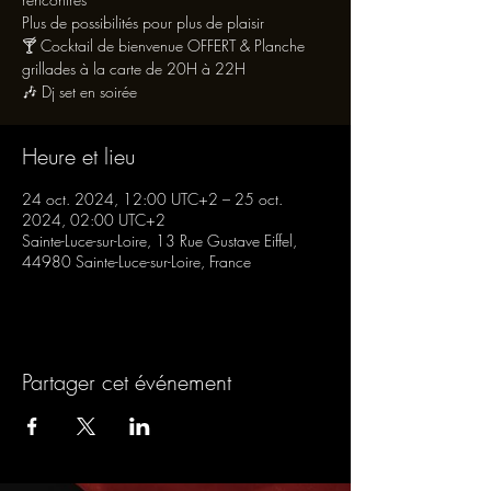
Plus de possibilités pour plus de plaisir
🍸 Cocktail de bienvenue OFFERT & Planche
grillades à la carte de 20H à 22H
🎶 Dj set en soirée
Heure et lieu
24 oct. 2024, 12:00 UTC+2 – 25 oct.
2024, 02:00 UTC+2
Sainte-Luce-sur-Loire, 13 Rue Gustave Eiffel,
44980 Sainte-Luce-sur-Loire, France
Partager cet événement