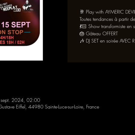
🥂 Play with AYMERIC DEVI
Toutes tendances à partir
💃🏻 Show transformiste en
🎂 Gâteau OFFERT
🎶 DJ SET en soirée AVEC 
 sept. 2024, 02:00
Gustave Eiffel, 44980 Sainte-Luce-sur-Loire, France