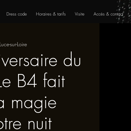
Dress code
Horaires & tarifs
Visite
Accès & contact
Luce-sur-Loire
versaire du
Le B4 fait
la magie
tre nuit