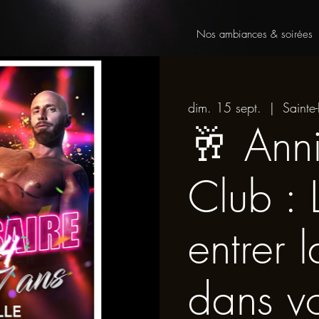
Nos ambiances & soirées
dim. 15 sept.
  |  
Sainte-
🥂 Anni
Club : 
entrer 
dans vo