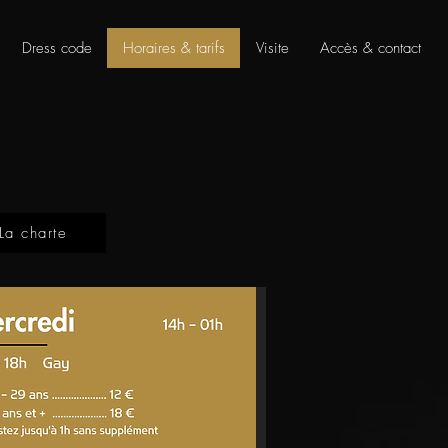
Dress code
Horaires & tarifs
Visite
Accès & contact
La charte