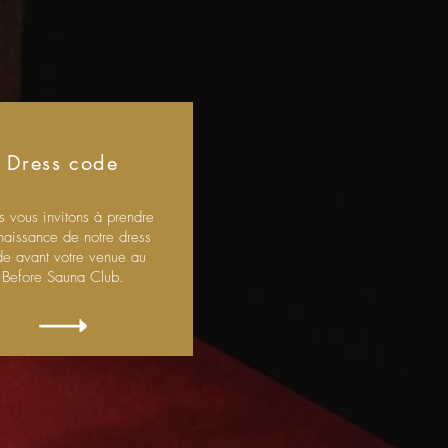
Dress code
 vous invitons à prendre
naissance de notre dress
e avant votre venue au
Before Sauna Club.