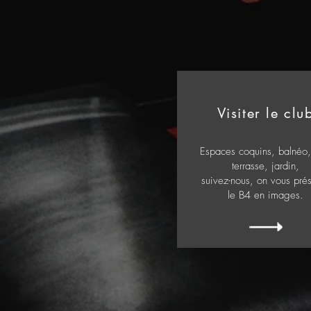
Visiter le clu
Espaces coquins, balnéo,
terrasse, jardin,
suivez-nous, on vous pré
le B4 en images.