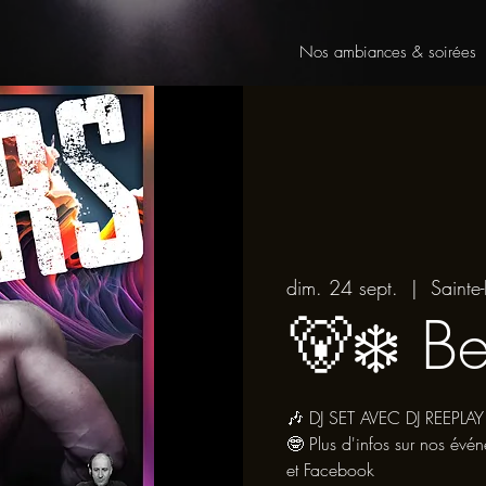
Nos ambiances & soirées
dim. 24 sept.
  |  
Sainte-
🐻‍❄️ B
🎶 DJ SET AVEC DJ REEPLAY
🤓 Plus d'infos sur nos évé
et Facebook