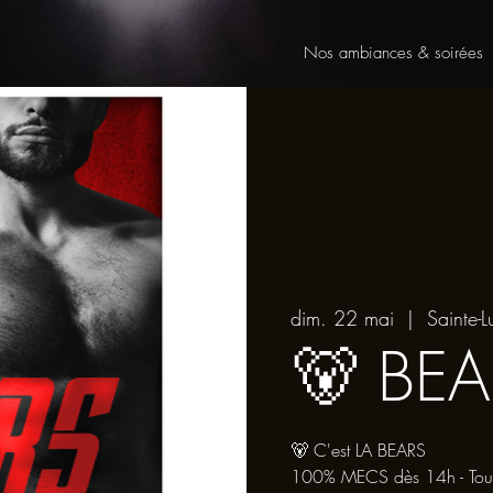
Nos ambiances & soirées
dim. 22 mai
  |  
Sainte-L
🐻 BEA
🐻 C'est LA BEARS