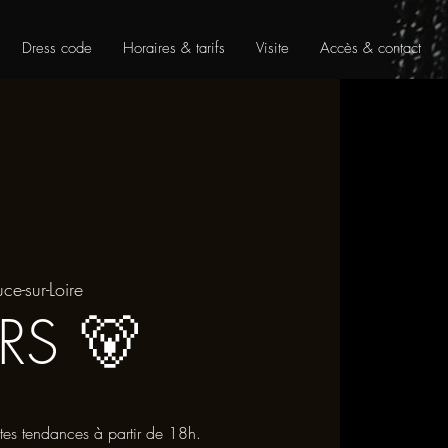
Dress code
Horaires & tarifs
Visite
Accès & contact
uce-sur-Loire
RS 🐻