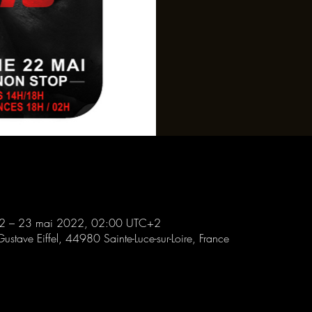
2 – 23 mai 2022, 02:00 UTC+2
Gustave Eiffel, 44980 Sainte-Luce-sur-Loire, France