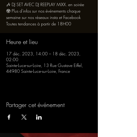
🎶 DJ SET AVEC DJ REEPLAY MIXX. en soirée
🤓 Plus d'infos sur nos événements chaque
semaine sur nos réseaux insta et Facebook
Toutes tendances à partir de 18H00
Heure et lieu
17 déc. 2023, 14:00 – 18 déc. 2023,
02:00
Sainte-Luce-sur-Loire, 13 Rue Gustave Eiffel,
44980 Sainte-Luce-sur-Loire, France
Partager cet événement