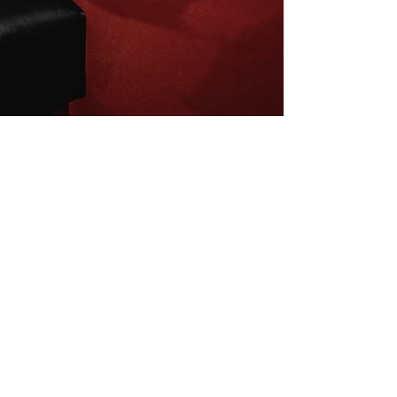
Inscrivez-vous à la newsletter
E-mail
S'abonner
Mentions légales
Conditions de vente
La charte du B4