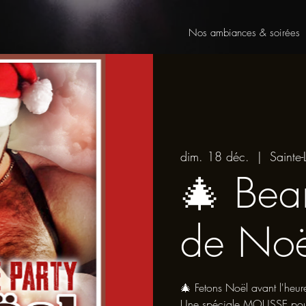
Nos ambiances & soirées
dim. 18 déc.
  |  
Sainte-
🎄 Bea
de Noë
🎄 Fetons Noël avant l'heur
Une spéciale MOUSSE pour