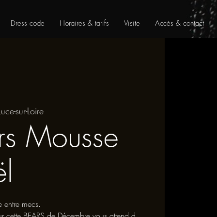
Dress code
Horaires & tarifs
Visite
Accès & contact
Luce-sur-Loire
rs Mousse
l
e entre mecs.
 cette BEARS de Décembre vous attend,d