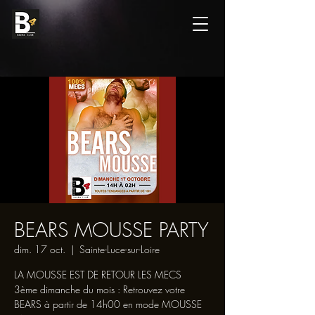
BEARS MOUSSE PARTY
dim. 17 oct.
  |  
Sainte-Luce-sur-Loire
LA MOUSSE EST DE RETOUR LES MECS
3ème dimanche du mois : Retrouvez votre
BEARS à partir de 14h00 en mode MOUSSE