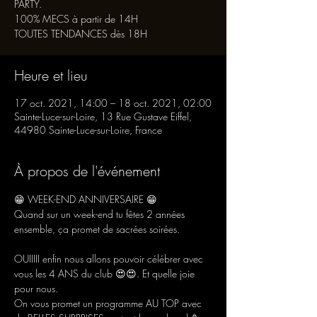
PARTY.
100% MECS à partir de 14H
TOUTES TENDANCES dès 18H
Heure et lieu
17 oct. 2021, 14:00 – 18 oct. 2021, 02:00
Sainte-Luce-sur-Loire, 13 Rue Gustave Eiffel,
44980 Sainte-Luce-sur-Loire, France
À propos de l'événement
😁 WEEK-END ANNIVERSAIRE 😁

Quand sur un week-end tu fêtes 2 années 
OUIIIII enfin nous allons pouvoir célébrer avec 
vous les 4 ANS du club 😍😍. Et quelle joie 
pour nous.
On vous promet un programme AU TOP avec 