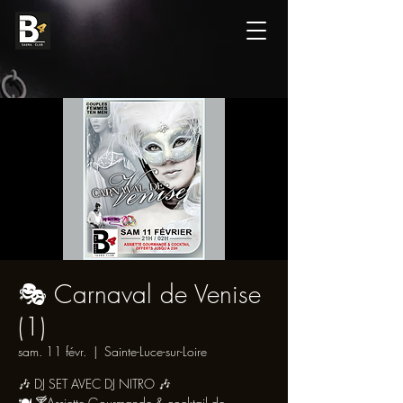
🎭 Carnaval de Venise
(1)
sam. 11 févr.
  |  
Sainte-Luce-sur-Loire
🎶 DJ SET AVEC DJ NITRO 🎶
🍽 🍸Assiette Gourmande & cocktail de