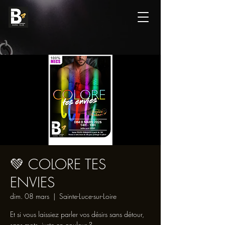
💚 COLORE TES
ENVIES
dim. 08 mars
  |  
Sainte-Luce-sur-Loire
Et si vous laissiez parler vos désirs sans détour,
sans mots, juste en couleur ?