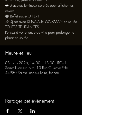
❤️ Bracelets lumineux colorés pour afficher tes
envies
😜 Buffet sucré OFFERT
🎶 Dj set avec DJ NATALIE WALKMAN en soirée
TOUTES TENDANCES
Pensez à votre tenue de ville pour prolonger le
plaisir en soirée
Heure et lieu
08 mars 2026, 14:00 – 18:00 UTC+1
Sainte-Luce-sur-Loire, 13 Rue Gustave Eiffel,
44980 Sainte-Luce-sur-Loire, France
Partager cet événement