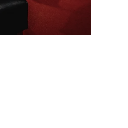
Inscrivez-vous à la newsletter
E-mail
S'abonner
Mentions légales
Conditions de vente
La charte du B4