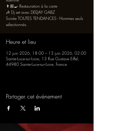
👨🏼‍🍳 Restauration à la carte
🎶 Dj set avec DEEJAY GABZ
Soirée TOUTES TENDANCES - Hommes seuls
sélectionnés.
Heure et lieu
12 juin 2026, 18:00 – 13 juin 2026, 02:00
Sainte-Luce-sur-Loire, 13 Rue Gustave Eiffel,
44980 Sainte-Luce-sur-Loire, France
Partager cet événement