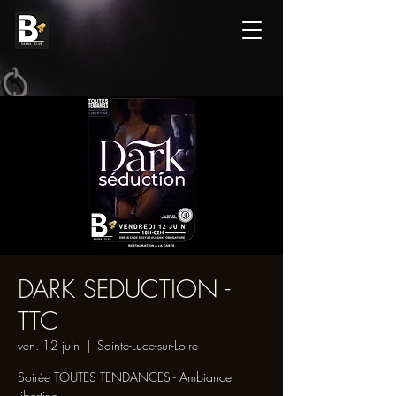
DARK SEDUCTION -
TTC
ven. 12 juin
  |  
Sainte-Luce-sur-Loire
Soirée TOUTES TENDANCES - Ambiance
libertine