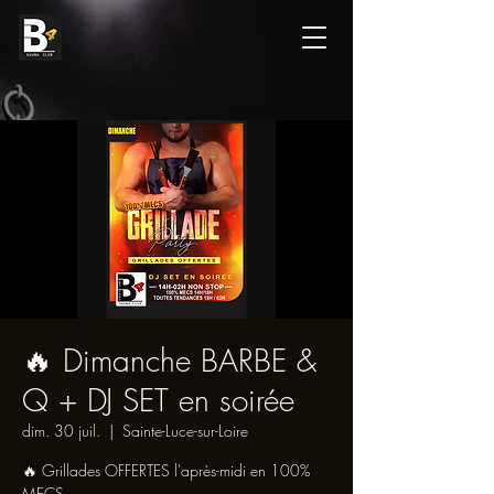
🔥 Dimanche BARBE &
Q + DJ SET en soirée
dim. 30 juil.
  |  
Sainte-Luce-sur-Loire
🔥 Grillades OFFERTES l'après-midi en 100%
MECS