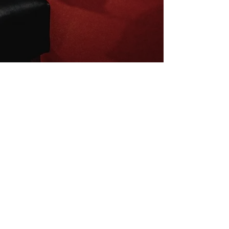
Inscrivez-vous à la newsletter
E-mail
S'abonner
Mentions légales
Conditions de vente
La charte du B4