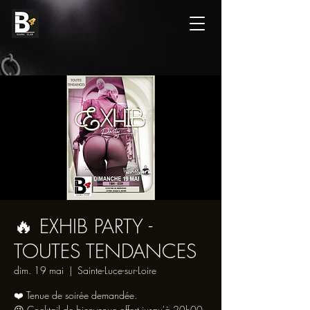
🔥 EXHIB PARTY -
TOUTES TENDANCES
dim. 19 mai
  |  
Sainte-Luce-sur-Loire
❤️ Tenue de soirée demandée.
😜 Cocktail de bienvenue offert jusqu'à 20h00