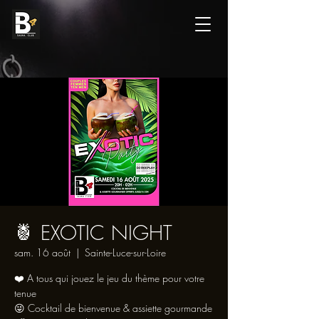
🍍 EXOTIC NIGHT
sam. 16 août
  |  
Sainte-Luce-sur-Loire
❤️ A tous qui jouez le jeu du thème pour votre
tenue
😜 Cocktail de bienvenue & assiette gourmande