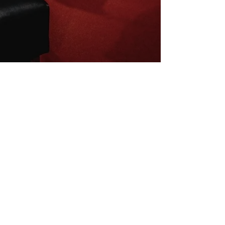
Inscrivez-vous à la newsletter
E-mail
S'abonner
Mentions légales
Conditions de vente
La charte du B4