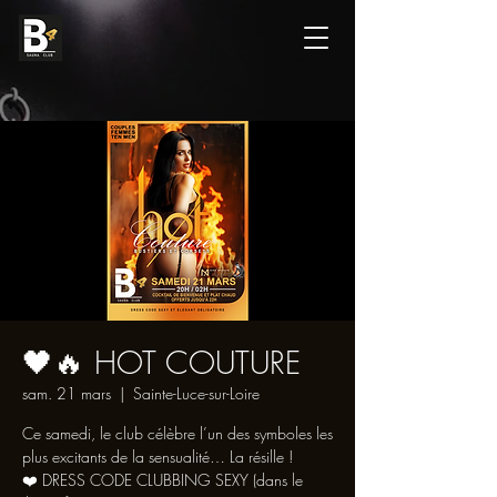
🖤🔥 HOT COUTURE
sam. 21 mars
  |  
Sainte-Luce-sur-Loire
Ce samedi, le club célèbre l’un des symboles les
plus excitants de la sensualité… La résille !
❤️ DRESS CODE CLUBBING SEXY (dans le