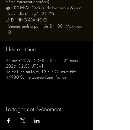
thème fortement apprécie)
😜 NOUVEAU Cocktail de bienvenue & plat
chaud offerts jusqu'à 22h00
🎶 DJ NINO ARANGIO
Hommes seuls à partir de 21H00 - Maximum
10
Heure et lieu
21 mars 2026, 20:00 UTC+1 – 22 mars
2026, 02:00 UTC+1
Sainte-Luce-sur-Loire, 13 Rue Gustave Eiffel,
44980 Sainte-Luce-sur-Loire, France
Partager cet événement