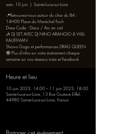
sam. 10 juin
  |  
Sainte-Luce-sur-Loire
📍Retrouvez-nous autour du char du B4 :
14H00 Place du Maréchal Foch
Dress Code : Disco / Arc en ciel
🎶 DJ SET AVEC DJ NINO ARANGIO & WILL
KAUFFMAN
Shows Gogo et performances DRAG QUEEN
🤓 Plus d'infos sur votre événement chaque
semaine sur nos réseaux insta et Facebook
Heure et lieu
10 juin 2023, 14:00 – 11 juin 2023, 18:00
Sainte-Luce-sur-Loire, 13 Rue Gustave Eiffel,
44980 Sainte-Luce-sur-Loire, France
Partager cet événement