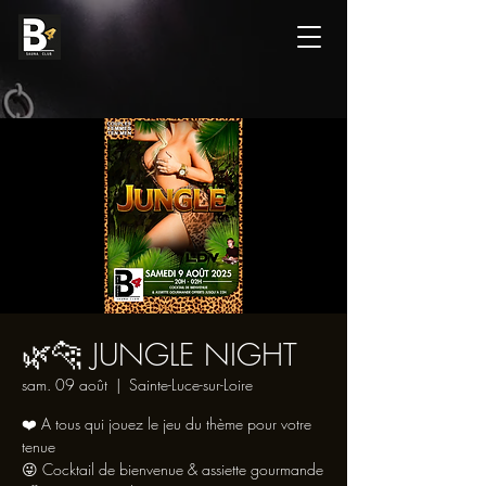
🌿🐆 JUNGLE NIGHT
sam. 09 août
  |  
Sainte-Luce-sur-Loire
❤️ A tous qui jouez le jeu du thème pour votre
tenue
😜 Cocktail de bienvenue & assiette gourmande