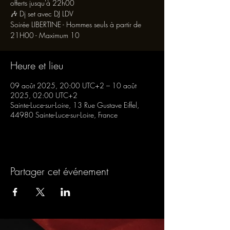
offerts jusqu'à 22h00
🎶 Dj set avec DJ LDV
Soirée LIBERTINE - Hommes seuls à partir de
21H00 - Maximum 10
Heure et lieu
09 août 2025, 20:00 UTC+2 – 10 août
2025, 02:00 UTC+2
Sainte-Luce-sur-Loire, 13 Rue Gustave Eiffel,
44980 Sainte-Luce-sur-Loire, France
Partager cet événement