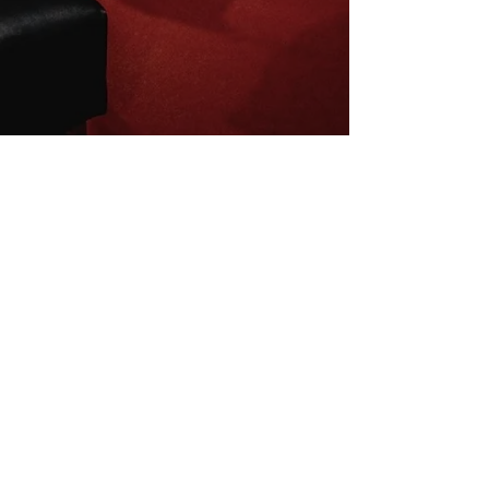
Inscrivez-vous à la newsletter
E-mail
S'abonner
Mentions légales
Conditions de vente
La charte du B4