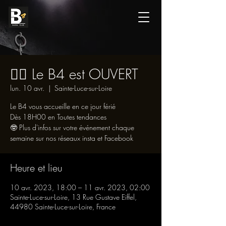
👯‍♀️ Le B4 est OUVERT
lun. 10 avr.
  |  
Sainte-Luce-sur-Loire
Le B4 vous accueille en ce jour férié
Dès 18H00 en Toutes tendances
🤓 Plus d'infos sur votre événement chaque
semaine sur nos réseaux insta et Facebook
Heure et lieu
10 avr. 2023, 18:00 – 11 avr. 2023, 02:00
Sainte-Luce-sur-Loire, 13 Rue Gustave Eiffel,
44980 Sainte-Luce-sur-Loire, France