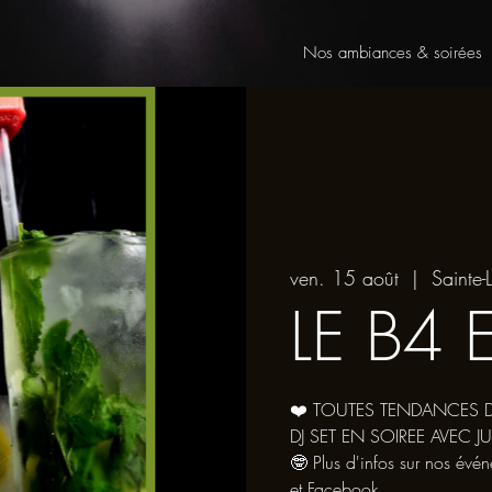
Nos ambiances & soirées
ven. 15 août
  |  
Sainte-L
LE B4 
❤️ TOUTES TENDANCES 
DJ SET EN SOIREE AVEC JU
🤓 Plus d'infos sur nos évé
et Facebook