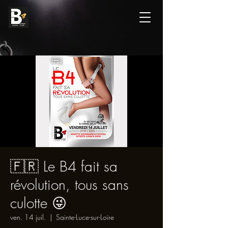
🇫🇷 Le B4 fait sa
révolution, tous sans
culotte 😜
ven. 14 juil.
  |  
Sainte-Luce-sur-Loire