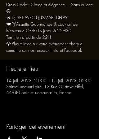
Dress Code : Classe et élégance ... Sans culotte
😜
🎶 DJ SET AVEC DJ ISMAEL DELAY
🍽 🍸Assiette Gourmande & cocktail de
bienvenue OFFERTS jusqu'à 22H30
Ten men à partir de 22H
🤓 Plus d'infos sur votre événement chaque
semaine sur nos réseaux insta et Facebook
Heure et lieu
14 juil. 2023, 21:00 – 15 juil. 2023, 02:00
Sainte-Luce-sur-Loire, 13 Rue Gustave Eiffel,
44980 Sainte-Luce-sur-Loire, France
Partager cet événement