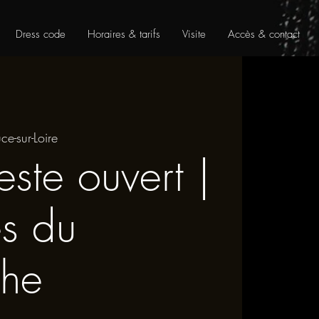
Dress code
Horaires & tarifs
Visite
Accès & contact
ce-sur-Loire
este ouvert |
es du
he