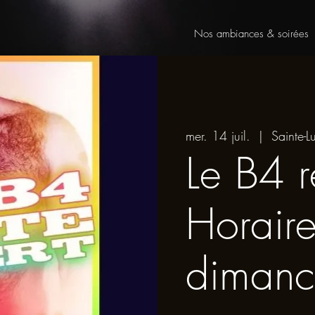
Nos ambiances & soirées
mer. 14 juil.
  |  
Sainte-Lu
Le B4 r
Horair
dimanc