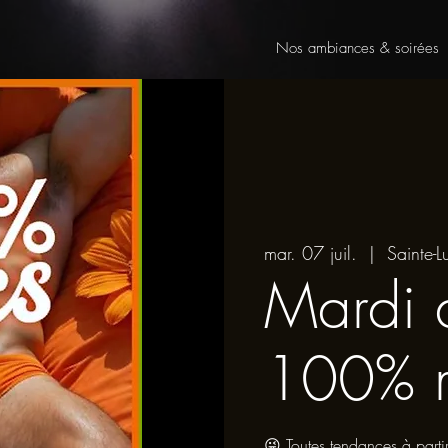
Nos ambiances & soirées
mar. 07 juil.
  |  
Sainte-L
Mardi 
100% 
😜 Toutes tendances à part