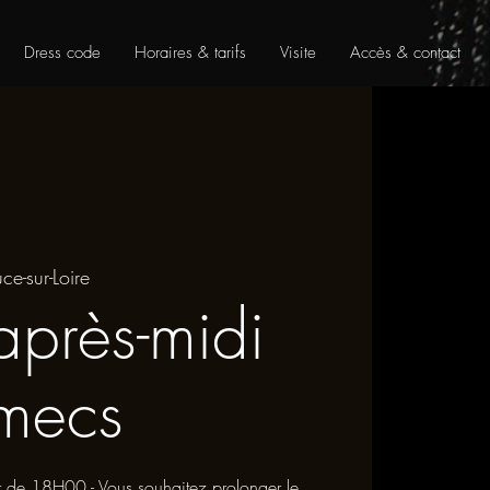
Dress code
Horaires & tarifs
Visite
Accès & contact
uce-sur-Loire
après-midi
mecs
ir de 18H00 - Vous souhaitez prolonger le