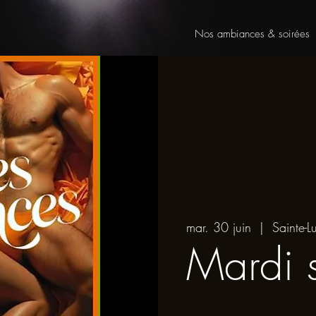
Nos ambiances & soirées
mar. 30 juin
  |  
Sainte-Lu
Mardi 