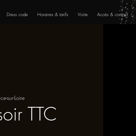
Dress code
Horaires & tarifs
Visite
Accès & contact
ce-sur-Loire
soir TTC