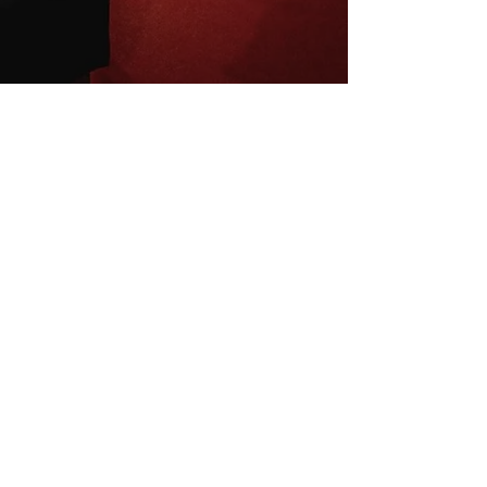
Inscrivez-vous à la newsletter
E-mail
S'abonner
Mentions légales
Conditions de vente
La charte du B4