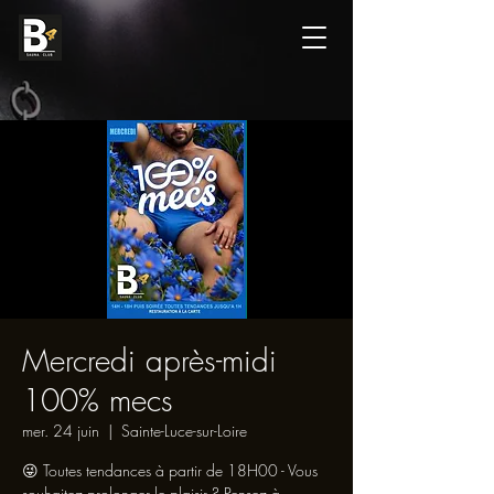
Mercredi après-midi
100% mecs
mer. 24 juin
  |  
Sainte-Luce-sur-Loire
😜 Toutes tendances à partir de 18H00 - Vous
souhaitez prolonger le plaisir ? Pensez à