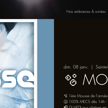
Nos ambiances & soirées
dim. 08 janv.
  |  
Sainte-
🫧 MO
🫧 1ère Mousse de l'année
🕞 100% MECS dès 14h - To
🎧 DJ HEDI aux platines en 