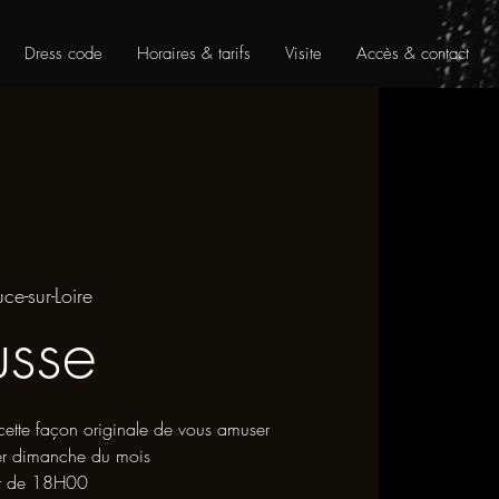
Dress code
Horaires & tarifs
Visite
Accès & contact
uce-sur-Loire
sse
ette façon originale de vous amuser
er dimanche du mois
tir de 18H00