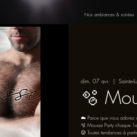
Nos ambiances & soirées
dim. 07 avr.
  |  
Sainte-L
🫧 Mou
☁️ Parce que vous adorez c
🫧 Mousse Party chaque 1
😜 Toutes tendances à par