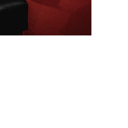
Inscrivez-vous à la newsletter
E-mail
S'abonner
Mentions légales
Conditions de vente
La charte du B4