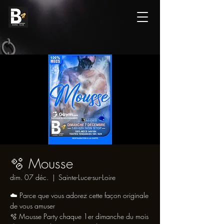
🫧 Mousse
dim. 07 déc.
  |  
Sainte-Luce-sur-Loire
☁️ Parce que vous adorez cette façon originale
de vous amuser
🫧 Mousse Party chaque 1er dimanche du mois