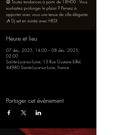
😜 Toutes tendances à partir de 18H00 : Vous
souhaitez prolonger le plaisir ? Pensez à
apporter avec vous une tenue de ville élégante
🎶 Dj set en soirée avec HEDI
Heure et lieu
07 déc. 2025, 14:00 – 08 déc. 2025,
02:00
Sainte-Luce-sur-Loire, 13 Rue Gustave Eiffel,
44980 Sainte-Luce-sur-Loire, France
Partager cet événement