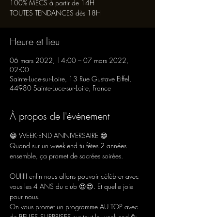
100% MECS à partir de 14H
TOUTES TENDANCES dès 18H
Heure et lieu
06 mars 2022, 14:00 – 07 mars 2022,
02:00
Sainte-Luce-sur-Loire, 13 Rue Gustave Eiffel,
44980 Sainte-Luce-sur-Loire, France
À propos de l'événement
😁 WEEK-END ANNIVERSAIRE 😁

Quand sur un week-end tu fêtes 2 années 
OUIIIII enfin nous allons pouvoir célébrer avec 
vous les 4 ANS du club 😍😍. Et quelle joie 
pour nous.
On vous promet un programme AU TOP avec 
de BELLES SURPRISES sur tout le week-end 🥳.