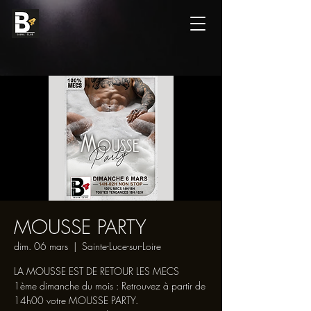
MOUSSE PARTY
dim. 06 mars
  |  
Sainte-Luce-sur-Loire
LA MOUSSE EST DE RETOUR LES MECS
1ème dimanche du mois : Retrouvez à partir de
14h00 votre MOUSSE PARTY.