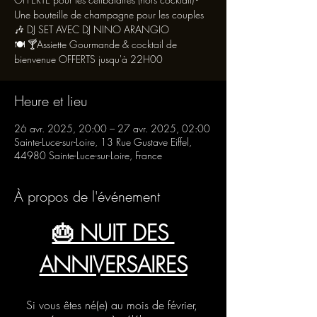
Une bouteille de champagne pour les couples
🎶 DJ SET AVEC DJ NINO ARANGIO
🍽 🍸Assiette Gourmande & cocktail de
bienvenue OFFERTS jusqu'à 22H00
Heure et lieu
26 avr. 2025, 20:00 – 27 avr. 2025, 02:00
Sainte-Luce-sur-Loire, 13 Rue Gustave Eiffel,
44980 Sainte-Luce-sur-Loire, France
À propos de l'événement
🎂 NUIT DES 
ANNIVERSAIRES
Si vous êtes né(e) au mois de février, 