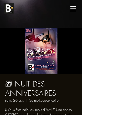
🎁 NUIT DES
ANNIVERSAIRES
sam. 26 avr.
  |  
Sainte-Luce-sur-Loire
🍾 Vous êtes né(e) au mois d'Avril ? Une conso
OFFERTE pour les célibataires (hors cocktail) -