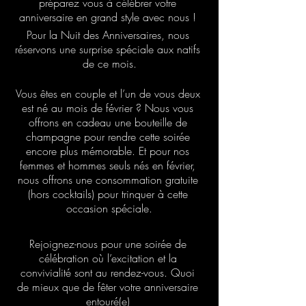
préparez vous à célébrer votre 
anniversaire en grand style avec nous ! 
Pour la Nuit des Anniversaires, nous 
réservons une surprise spéciale aux natifs 
de ce mois.
Vous êtes en couple et l’un de vous deux 
est né au mois de février ? Nous vous 
offrons en cadeau une bouteille de 
champagne pour rendre cette soirée 
encore plus mémorable. Et pour nos 
femmes et hommes seuls nés en février, 
nous offrons une consommation gratuite 
(hors cocktails) pour trinquer à cette 
occasion spéciale.
Rejoignez-nous pour une soirée de 
célébration où l’excitation et la 
convivialité sont au rendez-vous. Quoi 
de mieux que de fêter votre anniversaire 
entouré(e) 