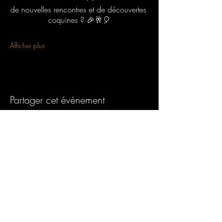
de nouvelles rencontres et de découvertes 
coquines ? 🎉🥂🎈
Afficher plus
Partager cet événement