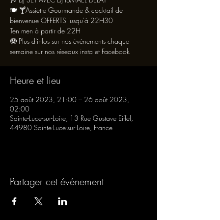
🍽 🍸Assiette Gourmande & cocktail de
bienvenue OFFERTS jusqu'à 22H30
Ten men à partir de 22H
🤓 Plus d'infos sur nos événements chaque
semaine sur nos réseaux insta et Facebook
Heure et lieu
25 août 2023, 21:00 – 26 août 2023,
02:00
Sainte-Luce-sur-Loire, 13 Rue Gustave Eiffel,
44980 Sainte-Luce-sur-Loire, France
Partager cet événement