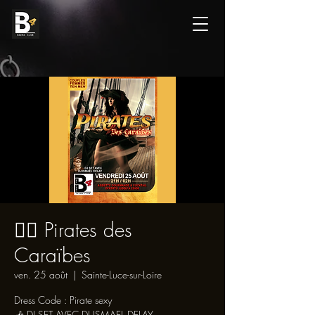
🏴‍☠️ Pirates des
Caraïbes
ven. 25 août
  |  
Sainte-Luce-sur-Loire
Dress Code : Pirate sexy
🎶 DJ SET AVEC DJ ISMAEL DELAY