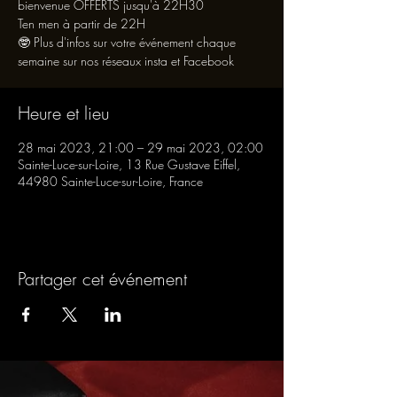
bienvenue OFFERTS jusqu'à 22H30
Ten men à partir de 22H
🤓 Plus d'infos sur votre événement chaque
semaine sur nos réseaux insta et Facebook
Heure et lieu
28 mai 2023, 21:00 – 29 mai 2023, 02:00
Sainte-Luce-sur-Loire, 13 Rue Gustave Eiffel,
44980 Sainte-Luce-sur-Loire, France
Partager cet événement