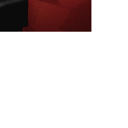
Inscrivez-vous à la newsletter
E-mail
S'abonner
Mentions légales
Conditions de vente
La charte du B4