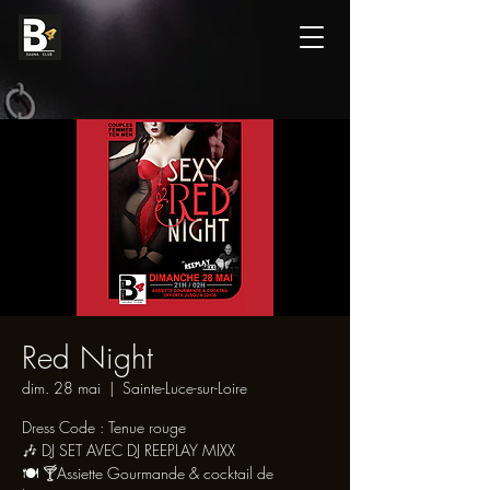
Red Night
dim. 28 mai
  |  
Sainte-Luce-sur-Loire
Dress Code : Tenue rouge
🎶 DJ SET AVEC DJ REEPLAY MIXX
🍽 🍸Assiette Gourmande & cocktail de