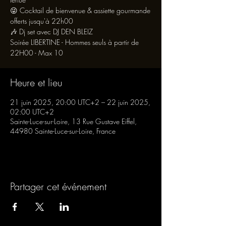
😜 Cocktail de bienvenue & assiette gourmande
offerts jusqu'à 22h00
🎶 Dj set avec DJ DEN BLEIZ
Soirée LIBERTINE - Hommes seuls à partir de
22H00 - Max 10
Heure et lieu
21 juin 2025, 20:00 UTC+2 – 22 juin 2025,
02:00 UTC+2
Sainte-Luce-sur-Loire, 13 Rue Gustave Eiffel,
44980 Sainte-Luce-sur-Loire, France
Partager cet événement