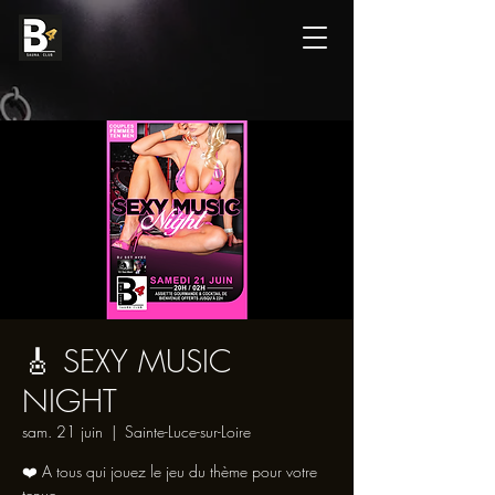
🎸 SEXY MUSIC
NIGHT
sam. 21 juin
  |  
Sainte-Luce-sur-Loire
❤️ A tous qui jouez le jeu du thème pour votre
tenue