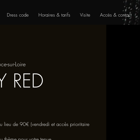
Dress code
Horaires & tarifs
Visite
Accès & contact
uce-sur-Loire
Y RED
lieu de 90€ (vendredi et accès prioritaire
du thème pour votre tenue