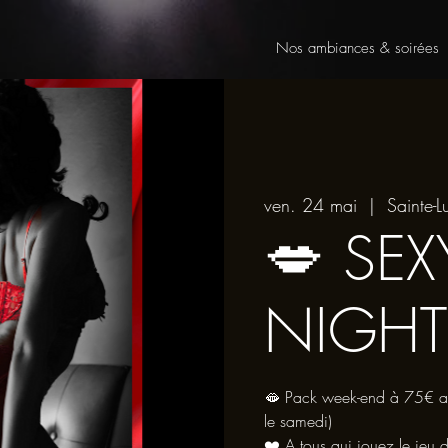
Nos ambiances & soirées
ven. 24 mai
  |  
Sainte-L
💋 SEX
NIGHT
🫦 Pack week-end à 75€ au 
le samedi)
❤️ A tous qui jouez le jeu 