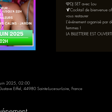
🩷DJ SET avec Lou
🍹Cocktail de bienvenue off
vous restaurer
L'événement organisé par d
femmes !
juin 2025, 02:00
Gustave Eiffel, 44980 Sainte-Luce-sur-Loire, France
événement