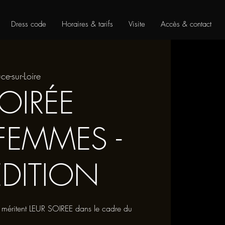
Dress code
Horaires & tarifs
Visite
Accès & contact
ce-sur-Loire
OIRÉE
FEMMES -
EDITION
 méritent LEUR SOIREE dans le cadre du