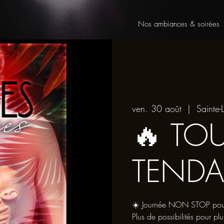
Nos ambiances & soirées
ven. 30 août
  |  
Sainte-L
🔥 TO
TEND
☀️ Journée NON STOP pour pr
Plus de possibilités pour plu