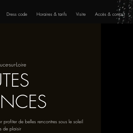
Dress code
Horaires & tarifs
Visite
Accès & contact
uce-sur-Loire
UTES
ANCES
ofiter de belles rencontres sous le soleil
s de plaisir