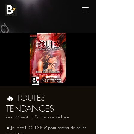
🔥 TOUTES
TENDANCES
ven. 27 sept.
  |  
Sainte-Luce-sur-Loire
☀️ Journée NON STOP pour profiter de belles
rencontres