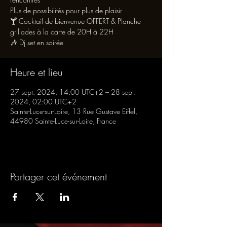
Plus de possibilités pour plus de plaisir
🍸 Cocktail de bienvenue OFFERT & Planche
grillades à la carte de 20H à 22H
🎶 Dj set en soirée
Heure et lieu
27 sept. 2024, 14:00 UTC+2 – 28 sept.
2024, 02:00 UTC+2
Sainte-Luce-sur-Loire, 13 Rue Gustave Eiffel,
44980 Sainte-Luce-sur-Loire, France
Partager cet événement