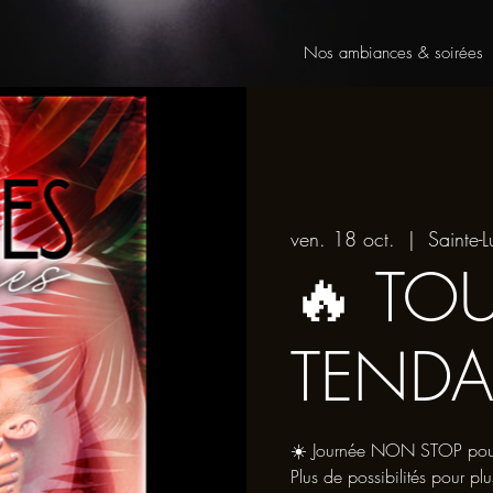
Nos ambiances & soirées
ven. 18 oct.
  |  
Sainte-L
🔥 TO
TEND
☀️ Journée NON STOP pour p
Plus de possibilités pour plu