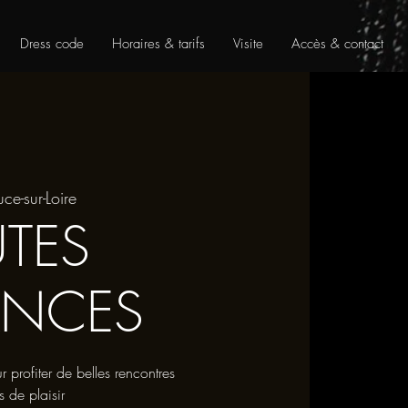
Dress code
Horaires & tarifs
Visite
Accès & contact
uce-sur-Loire
UTES
ANCES
rofiter de belles rencontres
s de plaisir