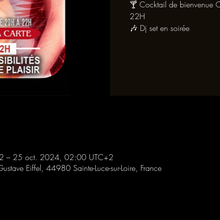
🍸 Cocktail de bienvenue O
22H
🎶 Dj set en soirée
2 – 25 oct. 2024, 02:00 UTC+2
Gustave Eiffel, 44980 Sainte-Luce-sur-Loire, France