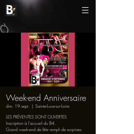
Week-end Anniversaire
dim. 19 sept.
  |  
Sainte-Luce-sur-Loire
LES PRÉVENTES SONT OUVERTES
Inscription à l'accueil du B4.
Grand week-end de fête rempli de surprises