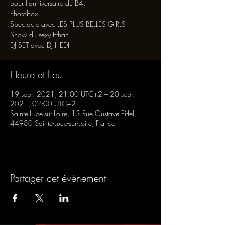
pour l'anniversaire du B4.
Photobox
Spectacle avec LES PLUS BELLES GIRLS
Show du sexy Ethan
Heure et lieu
19 sept. 2021, 21:00 UTC+2 – 20 sept.
2021, 02:00 UTC+2
Sainte-Luce-sur-Loire, 13 Rue Gustave Eiffel,
44980 Sainte-Luce-sur-Loire, France
Partager cet événement