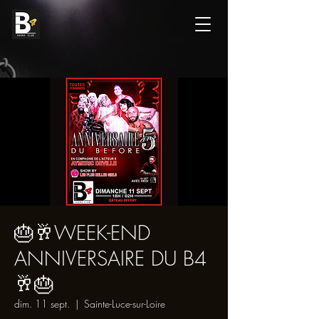
🎂🥂WEEK-END
ANNIVERSAIRE DU B4
🥂🎂
dim. 11 sept.
  |  
Sainte-Luce-sur-Loire