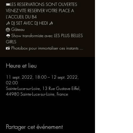
🎟LES RESERVATIONS SONT OUVERTES
VENEZ VITE RESERVER VOTRE PLACE A
L'ACCUEIL DU B4
🎶 DJ SET AVEC DJ HEDI 🎶
🎂 Gâteau
👅 Show transformiste avec LES PLUS BELLES
GIRLS
📸 Photobox pour immortaliser ces instants ...
Heure et lieu
11 sept. 2022, 18:00 – 12 sept. 2022,
02:00
Sainte-Luce-sur-Loire, 13 Rue Gustave Eiffel,
44980 Sainte-Luce-sur-Loire, France
Partager cet événement