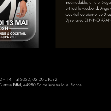
Indémodable, chic et élégan
B4 tout le week-end. Ange o
Cocktail de bienvenue & as
Dj set avec DJ NINO ARA
2 – 14 mai 2022, 02:00 UTC+2
Gustave Eiffel, 44980 Sainte-Luce-sur-Loire, France