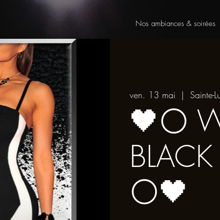
Nos ambiances & soirées
ven. 13 mai
  |  
Sainte-L
🖤⚪️ 
BLACK
⚪️🖤