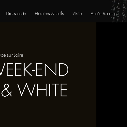
Dress code
Horaires & tarifs
Visite
Accès & contact
uce-sur-Loire
WEEK-END
 & WHITE