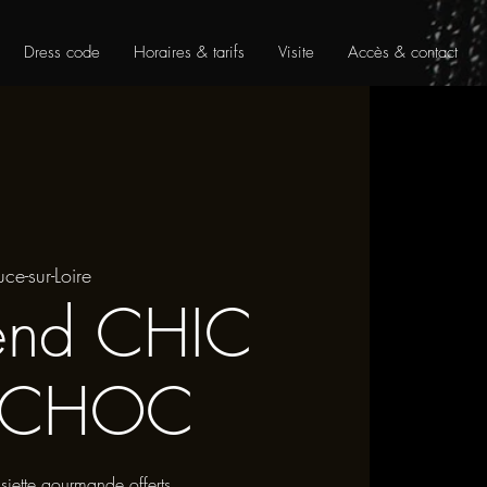
Dress code
Horaires & tarifs
Visite
Accès & contact
uce-sur-Loire
end CHIC
L CHOC
iette gourmande offerts.