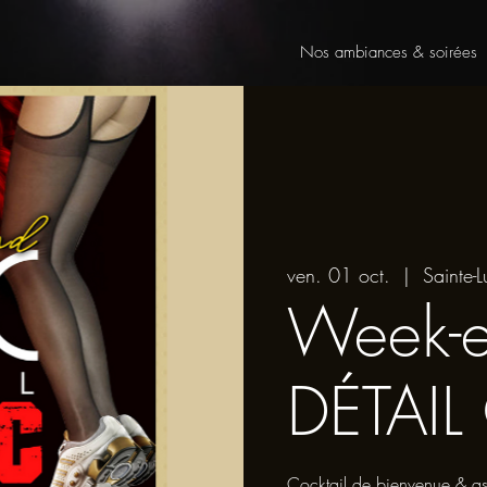
Nos ambiances & soirées
ven. 01 oct.
  |  
Sainte-L
Week-
DÉTAI
Cocktail de bienvenue & ass