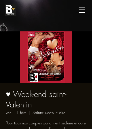
♥️ Week-end saint-
Valentin
ven. 11 févr.
  |  
Sainte-Luce-sur-Loire
Pour tous nos couples qui aiment séduire encore
toujours avec beaucoup d'amour dans ce