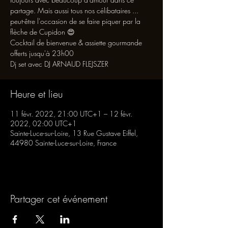
partage. Mais aussi tous nos célibataires ...
peut-être l'occasion de se faire piquer par la
flèche de Cupidon 😍
Cocktail de bienvenue & assiette gourmande
offerts jusqu'à 23h00
Dj set avec DJ ARNAUD FLEJSZER
Heure et lieu
11 févr. 2022, 21:00 UTC+1 – 12 févr.
2022, 02:00 UTC+1
Sainte-Luce-sur-Loire, 13 Rue Gustave Eiffel,
44980 Sainte-Luce-sur-Loire, France
Partager cet événement