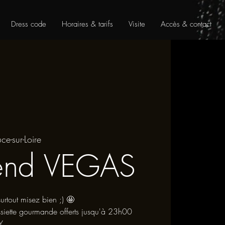
Dress code
Horaires & tarifs
Visite
Accès & contact
uce-sur-Loire
end VEGAS
surtout misez bien ;) 🤩
siette gourmande offerts jusqu'à 23h00
Y