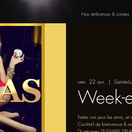
Nos ambiances & soirées
ven. 22 avr.
  |  
Sainte-L
Week-
Faites vos jeux les amis, et 
Cocktail de bienvenue & as
Dj set avec DJ ISMAEL DELA